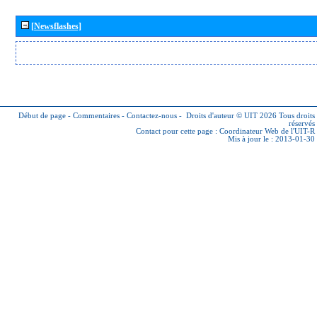
[Newsflashes]
Début de page
-
Commentaires
-
Contactez-nous
-
Droits d'auteur © UIT 2026
Tous droits
réservés
Contact pour cette page :
Coordinateur Web de l'UIT-R
Mis à jour le : 2013-01-30