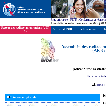
Page principale
:
UIT-R
:
Conférences et réunion
Assemblée des radiocommunications 2007 (AR-
Secteur des radiocommunications (UIT-
Secteurs de l'UIT
Salle de presse
E
R)
Assemblée des radiocom
(AR-07
(Genève, Suisse, 15 octobre
Livre des Résol
Masquer to
Information générale