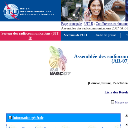
Page principale
:
UIT-R
:
Conférences et réunion
Assemblée des radiocommunications 2007 (AR-
Secteur des radiocommunications (UIT-
Secteurs de l'UIT
Salle de presse
E
R)
Assemblée des radiocom
(AR-07
(Genève, Suisse, 15 octobre
Livre des Résol
Masquer to
Information générale