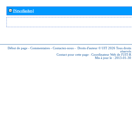
[Newsflashes]
Début de page
-
Commentaires
-
Contactez-nous
-
Droits d'auteur © UIT 2026
Tous droits
réservés
Contact pour cette page :
Coordinateur Web de l'UIT-R
Mis à jour le : 2013-01-30