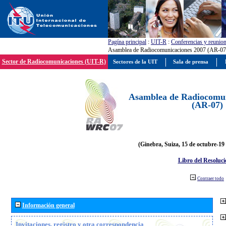
Pagína principal
:
UIT-R
:
Conferencias y reunio
Asamblea de Radiocomunicaciones 2007 (AR-07
Sector de Radiocomunicaciones (UIT-R)
Sectores de la UIT
Sala de prensa
Asamblea de Radiocomun
(AR-07)
(Ginebra, Suiza, 15 de octubre-19
Libro del Resoluci
Contraer todo
Información general
Invitaciones, registro y otra correspondencia