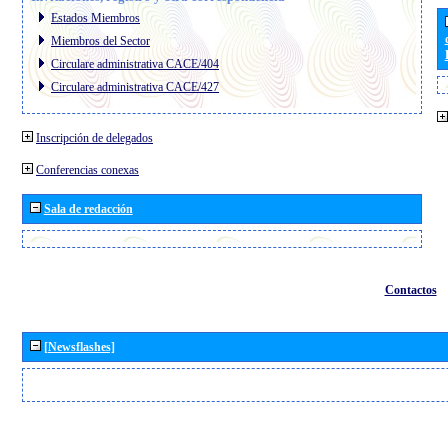
Estados Miembros
Miembros del Sector
Circulare administrativa CACE/404
Circulare administrativa CACE/427
Inscripción de delegados
Conferencias conexas
Sala de redacción
Contactos
[Newsflashes]