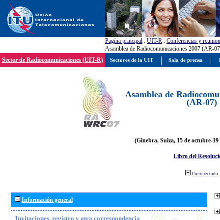
Pagína principal
:
UIT-R
:
Conferencias y reunio
Asamblea de Radiocomunicaciones 2007 (AR-07
Sector de Radiocomunicaciones (UIT-R)
Sectores de la UIT
Sala de prensa
Asamblea de Radiocomun
(AR-07)
(Ginebra, Suiza, 15 de octubre-19
Libro del Resoluci
Contraer todo
Información general
Invitaciones, registro y otra correspondencia