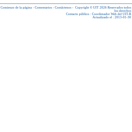
Comienzo de la página
-
Comentarios
-
Contáctenos
-
Copyright © UIT 2026
Reservados todos
los derechos
Contacto público :
Coordenador Web del UIT-R
Actualizado el : 2013-01-30