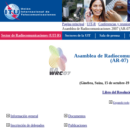
Pagína principal
:
UIT-R
:
Conferencias y reunio
Asamblea de Radiocomunicaciones 2007 (AR-07
Sector de Radiocomunicaciones (UIT-R)
Sectores de la UIT
Sala de prensa
Asamblea de Radiocomun
(AR-07)
(Ginebra, Suiza, 15 de octubre-19
Libro del Resoluci
Expandir todo
Información general
Documentos
Inscripción de delegados
Publicaciones