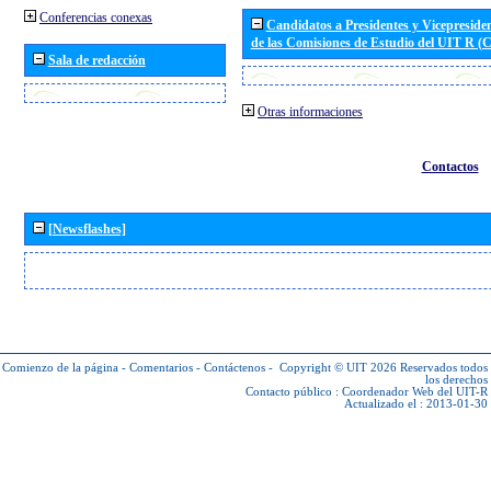
Conferencias conexas
Candidatos a Presidentes y Vicepreside
de las Comisiones de Estudio del UIT R 
Sala de redacción
Otras informaciones
Contactos
[Newsflashes]
Comienzo de la página
-
Comentarios
-
Contáctenos
-
Copyright © UIT 2026
Reservados todos
los derechos
Contacto público :
Coordenador Web del UIT-R
Actualizado el : 2013-01-30