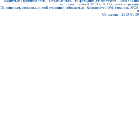
Подняться в верхнюю часть
-
Обратная связь
-
Информация для контактов
-
Знак охраны
авторского права © МСЭ 2026
Все права сохранены
По вопросам, связанным с этой страницей, обращаться :
Координатор Web-страницы МСЭ-
R
Обновлено : 2013-01-30