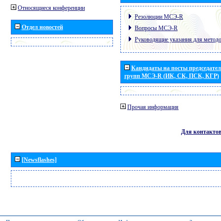
Относящиеся конференции
Резолюции МСЭ-R
Отдел новостей
Вопросы МСЭ-R
Руководящие указания для метод
Кандидаты на посты председател
групп МСЭ-R (ИК, СК, ПСК, КГР)
Прочая информация
Для контакто
[Newsflashes]