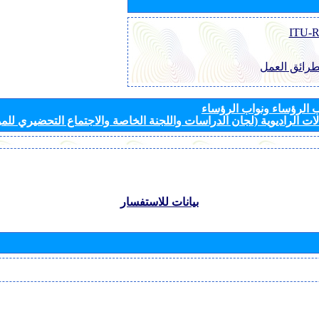
طرائق العمل
الرؤساء ونواب الرؤساء
ات الراديوية (لجان الدراسات واللجنة الخاصة والاجتماع التحضيري للمؤ
بيانات للاستفسار