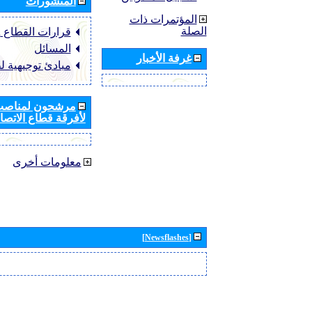
المنشورات
المؤتمرات ذات
الصلة
قرارات القطاع ‏ITU-R
المسائل
غرفة الأخبار
مبادئ توجيهية ل
مرشحون لمناصب 
لأفرقة قطاع الاتصال
معلومات أخرى
[Newsflashes]