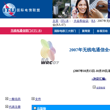
主页
:
ITU-R
； :
大会和会议
; :
RA
: 2007
会(RA-07)
无线电通信部门(ITU-R)
国际电联三大部门
新闻室
各项活动
2007年无线电通信全会(
(2007年10月15日-10月19日
«决议汇编»
全部收缩
一般信息
文件
代表注册
出版物