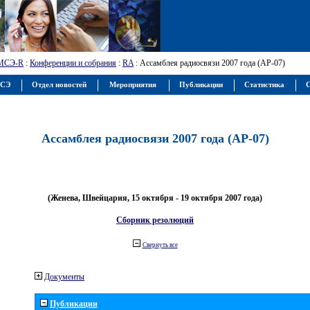
МСЭ-R
:
Конференции и собрания
:
RA
: Ассамблея радиосвязи 2007 года (АР-07)
МСЭ
Отдел новостей
Мероприятия
Публикации
Статистика
С
Ассамблея радиосвязи 2007 года (АР-07)
(Женева, Швейцария, 15 октября - 19 октября 2007 года)
Сборник резолюций
Свернуть все
Документы
Публикации