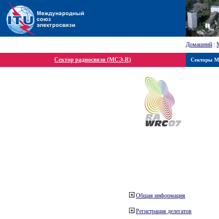
Домашний
:
Сектор радиосвязи (МСЭ-R)
Секторы 
Общая информация
Регистрация делегатов