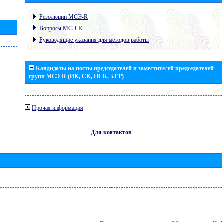
Резолюции МСЭ-R
Вопросы МСЭ-R
Руководящие указания для методов работы
Кандидаты на посты председателей и заместителей председателей
групп МСЭ-R (ИК, СК, ПСК, КГР)
Прочая информация
Для контактов