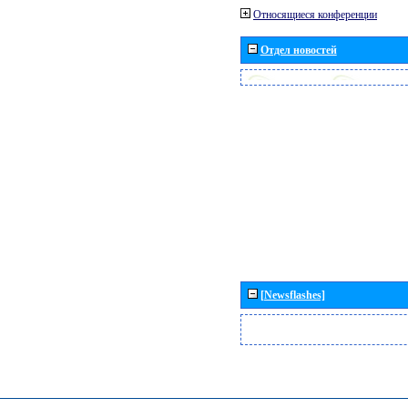
Относящиеся конференции
Отдел новостей
[Newsflashes]