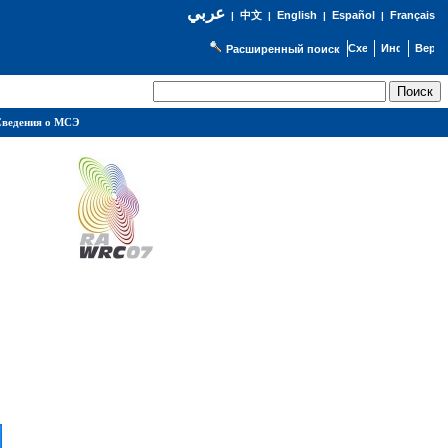
عربي
English
Español
Français
|
中文
|
|
|
Расширенный поиск
ведения о МСЭ