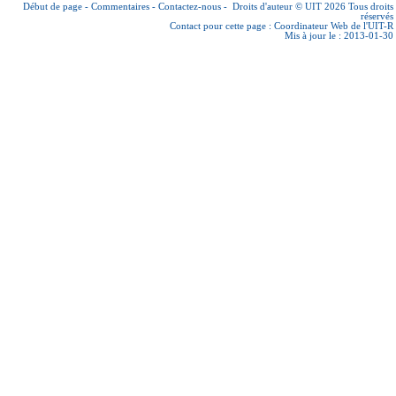
Début de page
-
Commentaires
-
Contactez-nous
-
Droits d'auteur © UIT 2026
Tous droits
réservés
Contact pour cette page :
Coordinateur Web de l'UIT-R
Mis à jour le : 2013-01-30