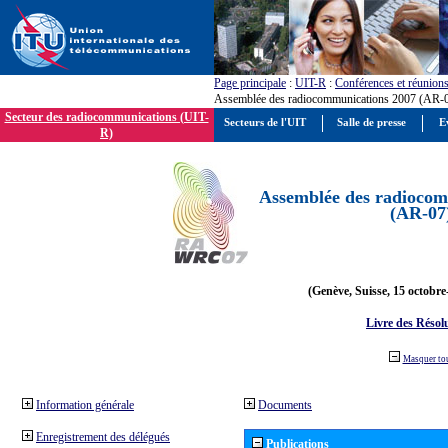
Page principale
:
UIT-R
:
Conférences et réunion
Assemblée des radiocommunications 2007 (AR-
Secteur des radiocommunications (UIT-
Secteurs de l'UIT
Salle de presse
E
R)
Assemblée des radiocom
(AR-07
(Genève, Suisse, 15 octobre
Livre des Résol
Masquer to
Information générale
Documents
Enregistrement des délégués
Publications