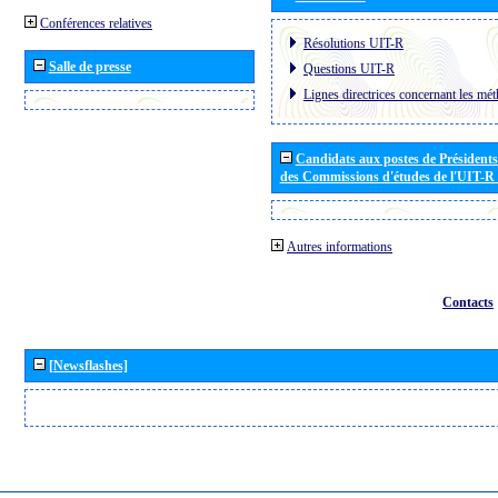
Conférences relatives
Résolutions UIT-R
Salle de presse
Questions UIT-R
Lignes directrices concernant les mét
Candidats aux postes de Présidents 
des Commissions d'études de l'UIT-R
Autres informations
Contacts
[Newsflashes]