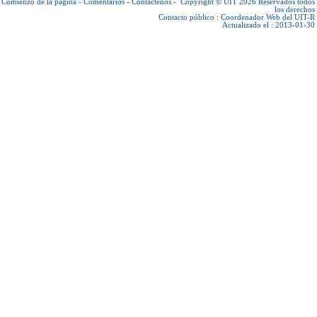
Comienzo de la página
-
Comentarios
-
Contáctenos
-
Copyright © UIT 2026
Reservados todos
los derechos
Contacto público :
Coordenador Web del UIT-R
Actualizado el : 2013-01-30