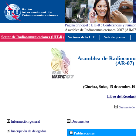
Pagína principal
:
UIT-R
:
Conferencias y reunio
Asamblea de Radiocomunicaciones 2007 (AR-07
Sector de Radiocomunicaciones (UIT-R)
Sectores de la UIT
Sala de prensa
Asamblea de Radiocomun
(AR-07)
(Ginebra, Suiza, 15 de octubre-19
Libro del Resoluci
Contraer todo
Información general
Documentos
Inscripción de delegados
Publicaciones