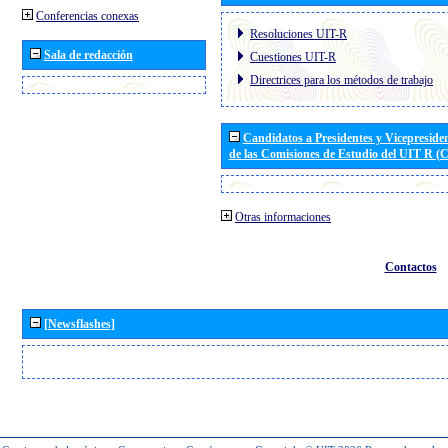
Conferencias conexas
Resoluciones UIT-R
Sala de redacción
Cuestiones UIT-R
Directrices para los métodos de trabajo
Candidatos a Presidentes y Vicepreside
de las Comisiones de Estudio del UIT R 
Otras informaciones
Contactos
[Newsflashes]