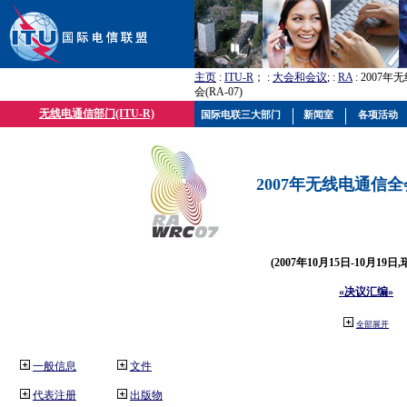
主页
:
ITU-R
； :
大会和会议
; :
RA
: 2007
会(RA-07)
无线电通信部门(ITU-R)
国际电联三大部门
新闻室
各项活动
2007年无线电通信全会(
(2007年10月15日-10月19日
«决议汇编»
全部展开
一般信息
文件
代表注册
出版物