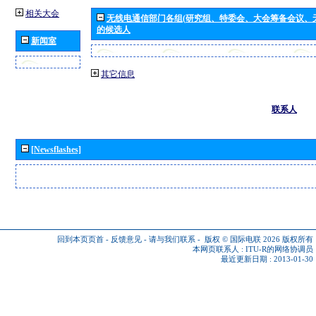
相关大会
无线电通信部门各组(研究组、特委会、大会筹备会议、
的候选人
新闻室
其它信息
联系人
[Newsflashes]
回到本页页首
-
反馈意见
-
请与我们联系
-
版权 © 国际电联 2026
版权所有
本网页联系人 :
ITU-R的网络协调员
最近更新日期 : 2013-01-30