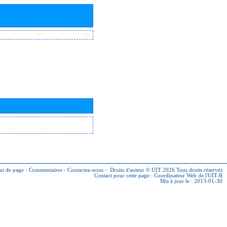
ut de page
-
Commentaires
-
Contactez-nous
-
Droits d'auteur © UIT 2026
Tous droits réservés
Contact pour cette page :
Coordinateur Web de l'UIT-R
Mis à jour le : 2013-01-30