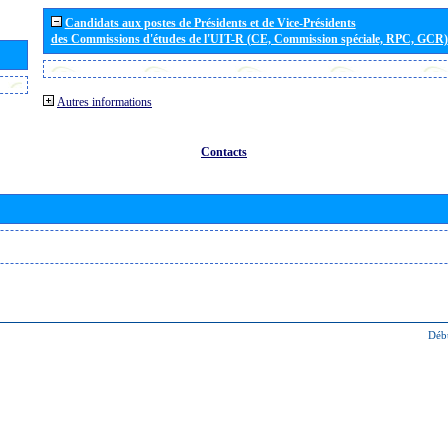
Candidats aux postes de Présidents et de Vice-Présidents
des Commissions d'études de l'UIT-R (CE, Commission spéciale, RPC, GCR)
Autres informations
Contacts
Déb