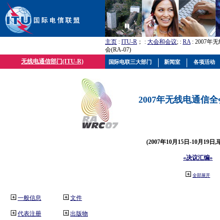
主页
:
ITU-R
； :
大会和会议
; :
RA
: 2007
会(RA-07)
无线电通信部门(ITU-R)
国际电联三大部门
新闻室
各项活动
2007年无线电通信全会(
(2007年10月15日-10月19日
«决议汇编»
全部展开
一般信息
文件
代表注册
出版物