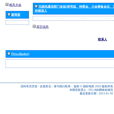
相关大会
无线电通信部门各组(研究组、特委会、大会筹备会议、
的候选人
新闻室
其它信息
联系人
[Newsflashes]
回到本页页首
-
反馈意见
-
请与我们联系
-
版权 © 国际电联 2026
版权所有
本网页联系人 :
ITU-R的网络协调员
最近更新日期 : 2013-01-30