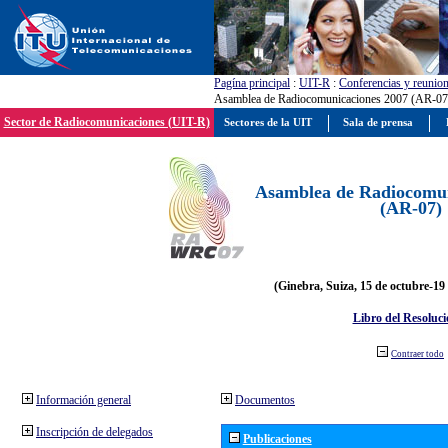
Pagína principal
:
UIT-R
:
Conferencias y reunio
Asamblea de Radiocomunicaciones 2007 (AR-07
Sector de Radiocomunicaciones (UIT-R)
Sectores de la UIT
Sala de prensa
Asamblea de Radiocomun
(AR-07)
(Ginebra, Suiza, 15 de octubre-19
Libro del Resoluci
Contraer todo
Información general
Documentos
Inscripción de delegados
Publicaciones