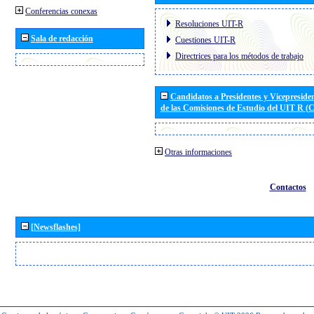
Conferencias conexas
Resoluciones UIT-R
Sala de redacción
Cuestiones UIT-R
Directrices para los métodos de trabajo
Candidatos a Presidentes y Vicepreside
de las Comisiones de Estudio del UIT R 
Otras informaciones
Contactos
[Newsflashes]