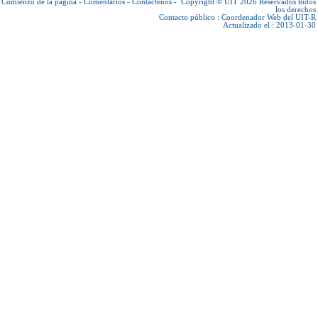
Comienzo de la página
-
Comentarios
-
Contáctenos
-
Copyright © UIT 2026
Reservados todos
los derechos
Contacto público :
Coordenador Web del UIT-R
Actualizado el : 2013-01-30