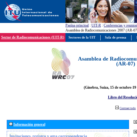
Pagína principal
:
UIT-R
:
Conferencias y reunio
Asamblea de Radiocomunicaciones 2007 (AR-07
Sector de Radiocomunicaciones (UIT-R)
Sectores de la UIT
Sala de prensa
Asamblea de Radiocomun
(AR-07)
(Ginebra, Suiza, 15 de octubre-19
Libro del Resoluci
Contraer todo
Información general
Invitaciones, registro y otra correspondencia