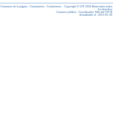
Comienzo de la página
-
Comentarios
-
Contáctenos
-
Copyright © UIT 2026
Reservados todos
los derechos
Contacto público :
Coordenador Web del UIT-R
Actualizado el : 2013-01-30