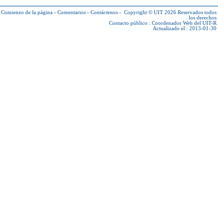
Comienzo de la página
-
Comentarios
-
Contáctenos
-
Copyright © UIT 2026
Reservados todos
los derechos
Contacto público :
Coordenador Web del UIT-R
Actualizado el : 2013-01-30