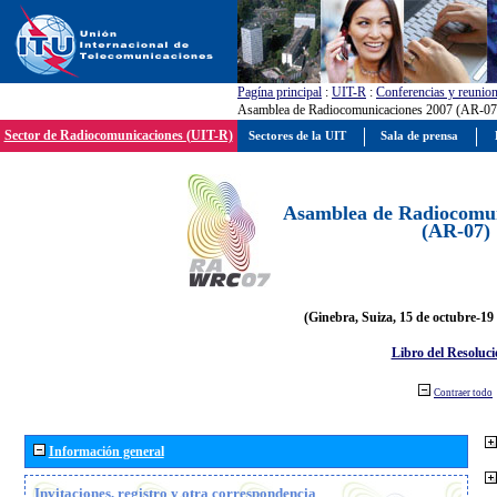
Pagína principal
:
UIT-R
:
Conferencias y reunio
Asamblea de Radiocomunicaciones 2007 (AR-07
Sector de Radiocomunicaciones (UIT-R)
Sectores de la UIT
Sala de prensa
Asamblea de Radiocomun
(AR-07)
(Ginebra, Suiza, 15 de octubre-19
Libro del Resoluci
Contraer todo
Información general
Invitaciones, registro y otra correspondencia