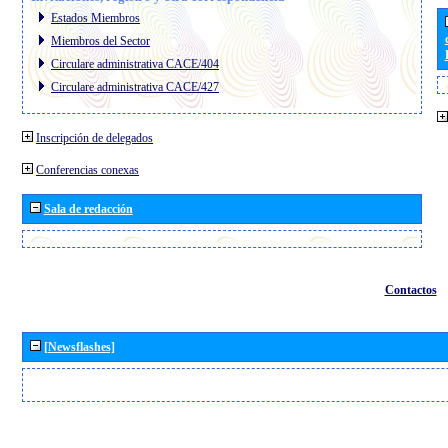
Estados Miembros
Miembros del Sector
Circulare administrativa CACE/404
Circulare administrativa CACE/427
Inscripción de delegados
Conferencias conexas
Sala de redacción
Contactos
[Newsflashes]