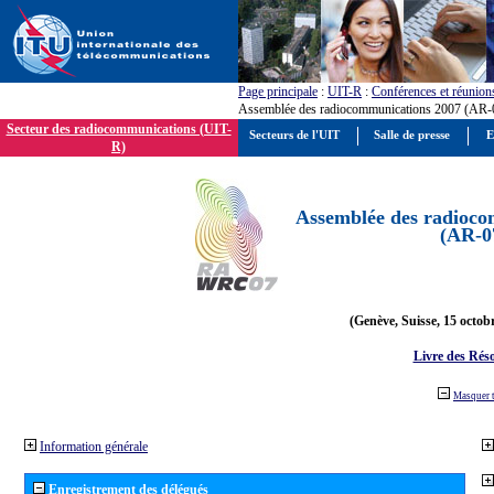
Page principale
:
UIT-R
:
Conférences et réunion
Assemblée des radiocommunications 2007 (AR-
Secteur des radiocommunications (UIT-
Secteurs de l'UIT
Salle de presse
E
R)
Assemblée des radioco
(AR-0
(Genève, Suisse, 15 octob
Livre des Réso
Masquer 
Information générale
Enregistrement des délégués