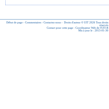
Début de page
-
Commentaires
-
Contactez-nous
-
Droits d'auteur © UIT 2026
Tous droits
réservés
Contact pour cette page :
Coordinateur Web de l'UIT-R
Mis à jour le : 2013-01-30