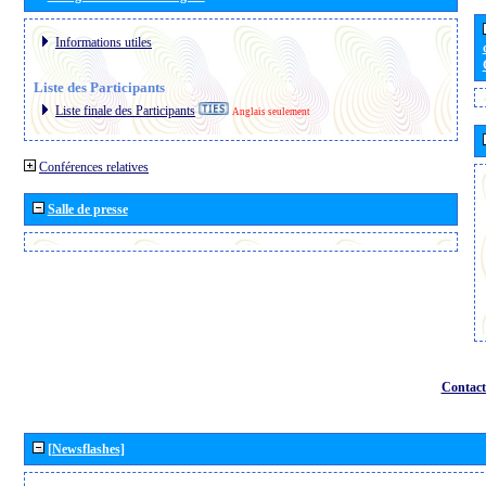
Informations utiles
Liste des Participants
Liste finale des Participants
Anglais seulement
Conférences relatives
Salle de presse
Contact
[Newsflashes]