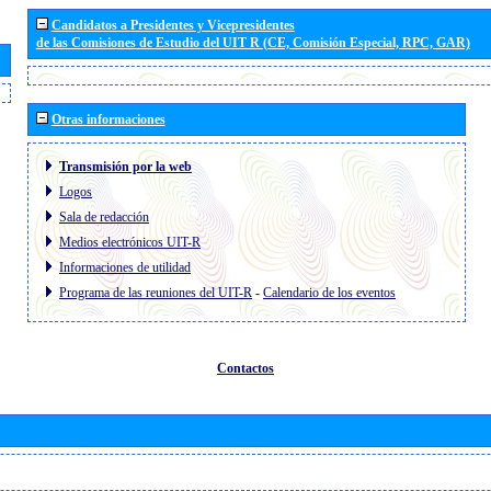
Candidatos a Presidentes y Vicepresidentes
de las Comisiones de Estudio del UIT R (CE, Comisión Especial, RPC, GAR)
Otras informaciones
Transmisión por la web
Logos
Sala de redacción
Medios electrónicos UIT-R
Informaciones de utilidad
Programa de las reuniones del UIT-R
-
Calendario de los eventos
Contactos