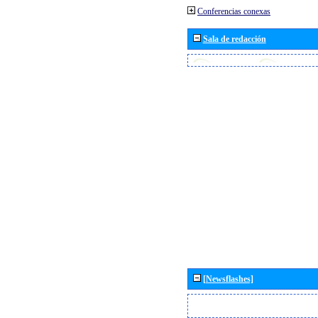
Conferencias conexas
Sala de redacción
[Newsflashes]