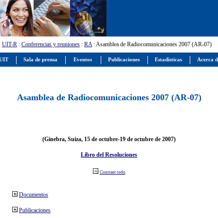
:
UIT-R
:
Conferencias y reuniones
:
RA
: Asamblea de Radiocomunicaciones 2007 (AR-07)
 UIT
Sala de prensa
Eventos
Publicaciones
Estadísticas
Acerca d
Asamblea de Radiocomunicaciones 2007 (AR-07)
(Ginebra, Suiza, 15 de octubre-19 de octubre de 2007)
Libro del Resoluciones
Contraer todo
Documentos
Publicaciones