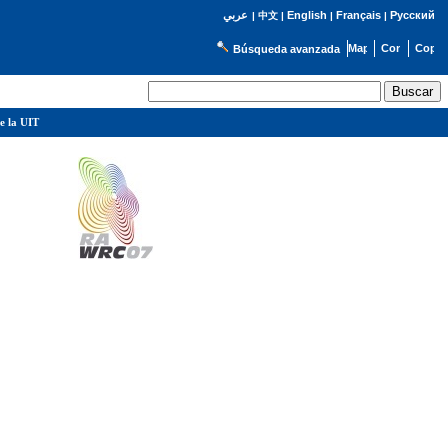
English
Français
Русский
عربي
|
中文
|
|
|
Búsqueda avanzada
e la UIT