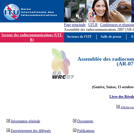
Page principale
:
UIT-R
:
Conférences et réunion
Assemblée des radiocommunications 2007 (AR-
Secteur des radiocommunications (UIT-
Secteurs de l'UIT
Salle de presse
E
R)
Assemblée des radiocom
(AR-07
(Genève, Suisse, 15 octobre
Livre des Résol
Afficher to
Information générale
Documents
Enregistrement des délégués
Publications