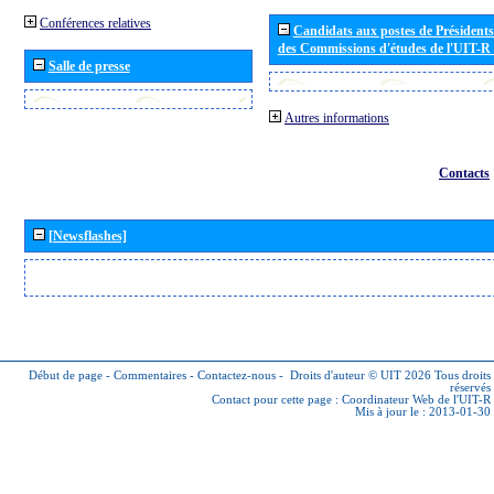
Conférences relatives
Candidats aux postes de Présidents 
des Commissions d'études de l'UIT-R
Salle de presse
Autres informations
Contacts
[Newsflashes]
Début de page
-
Commentaires
-
Contactez-nous
-
Droits d'auteur © UIT 2026
Tous droits
réservés
Contact pour cette page :
Coordinateur Web de l'UIT-R
Mis à jour le : 2013-01-30