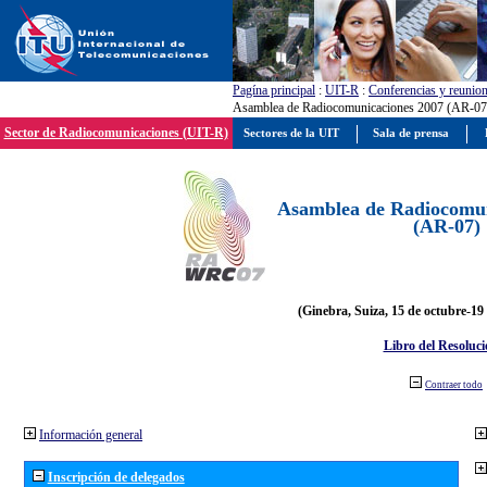
Pagína principal
:
UIT-R
:
Conferencias y reunio
Asamblea de Radiocomunicaciones 2007 (AR-07
Sector de Radiocomunicaciones (UIT-R)
Sectores de la UIT
Sala de prensa
Asamblea de Radiocomun
(AR-07)
(Ginebra, Suiza, 15 de octubre-19
Libro del Resoluci
Contraer todo
Información general
Inscripción de delegados