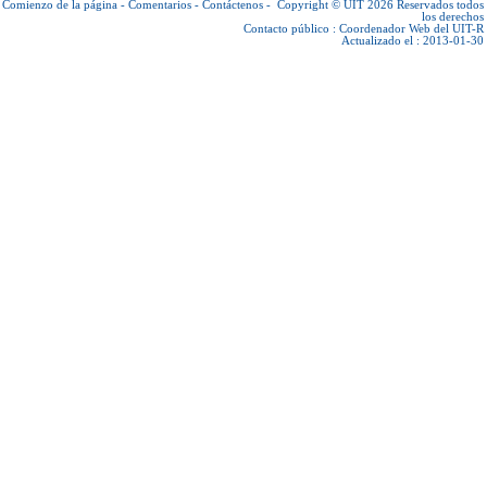
Comienzo de la página
-
Comentarios
-
Contáctenos
-
Copyright © UIT 2026
Reservados todos
los derechos
Contacto público :
Coordenador Web del UIT-R
Actualizado el : 2013-01-30