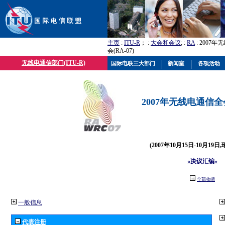
主页
:
ITU-R
； :
大会和会议
; :
RA
: 2007
会(RA-07)
无线电通信部门(ITU-R)
国际电联三大部门
新闻室
各项活动
2007年无线电通信全会(
(2007年10月15日-10月19日
«决议汇编»
全部收缩
一般信息
代表注册