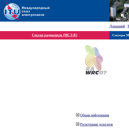
Домашний
:
Сектор радиосвязи (МСЭ-R)
Секторы 
Общая информация
Регистрация делегатов