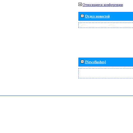
Относящиеся конференции
Отдел новостей
[Newsflashes]