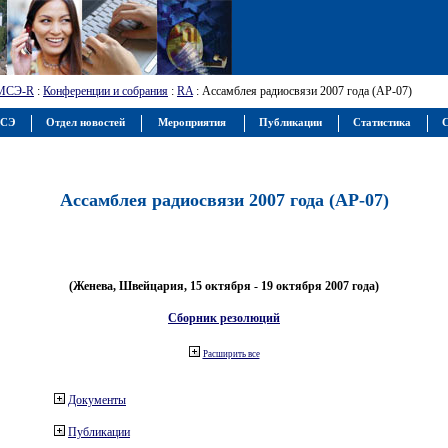
МСЭ-R
:
Конференции и собрания
:
RA
: Ассамблея радиосвязи 2007 года (АР-07)
МСЭ
Отдел новостей
Мероприятия
Публикации
Статистика
С
Ассамблея радиосвязи 2007 года (АР-07)
(Женева, Швейцария, 15 октября - 19 октября 2007 года)
Сборник резолюций
Расширить все
Документы
Публикации