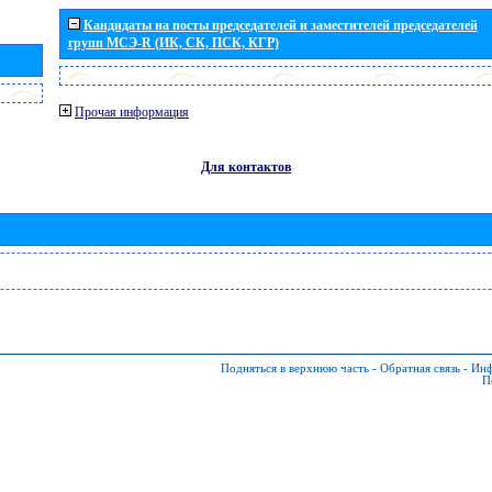
Кандидаты на посты председателей и заместителей председателей
групп МСЭ-R (ИК, СК, ПСК, КГР)
Прочая информация
Для контактов
Подняться в верхнюю часть
-
Обратная связь
-
Инф
П