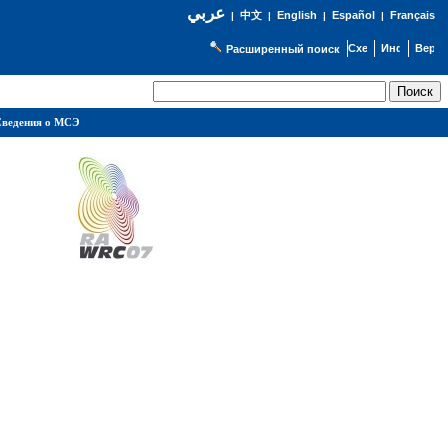
عربي
English
Español
Français
|
中文
|
|
|
Расширенный поиск
ведения о МСЭ