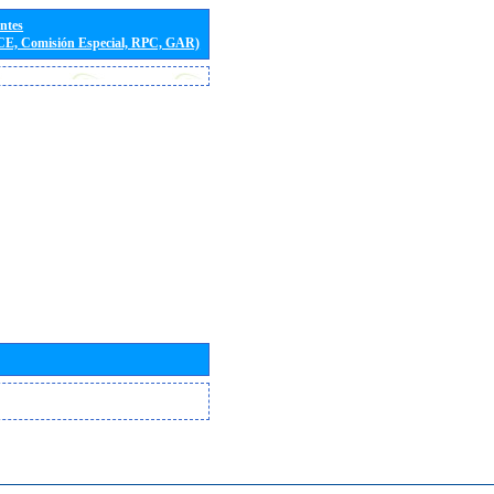
entes
(CE, Comisión Especial, RPC, GAR)