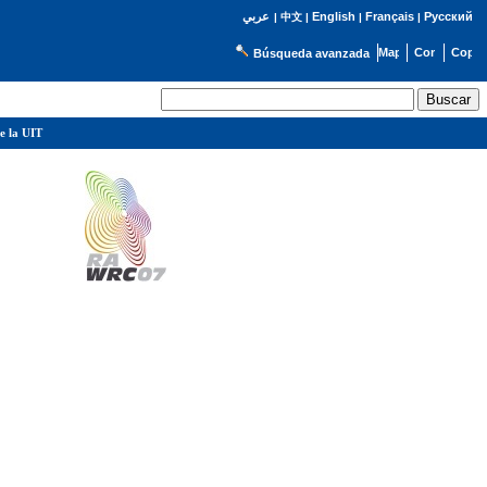
English
Français
Русский
عربي
|
中文
|
|
|
Búsqueda avanzada
e la UIT