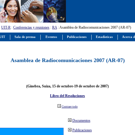
:
UIT-R
:
Conferencias y reuniones
:
RA
: Asamblea de Radiocomunicaciones 2007 (AR-07)
 UIT
Sala de prensa
Eventos
Publicaciones
Estadísticas
Acerca d
Asamblea de Radiocomunicaciones 2007 (AR-07)
(Ginebra, Suiza, 15 de octubre-19 de octubre de 2007)
Libro del Resoluciones
Contraer todo
Documentos
Publicaciones