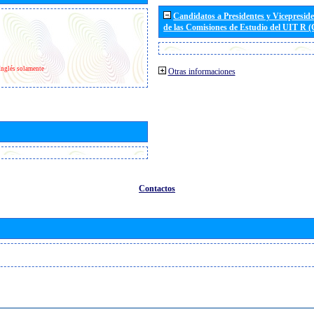
Candidatos a Presidentes y Vicepresid
de las Comisiones de Estudio del UIT R 
Inglés solamente
Otras informaciones
Contactos