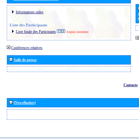
Informations utiles
Liste des Participants
Liste finale des Participants
Anglais seulement
Conférences relatives
Salle de presse
Contacts
[Newsflashes]