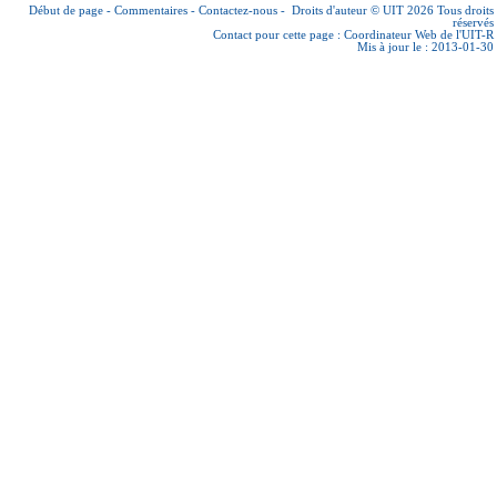
Début de page
-
Commentaires
-
Contactez-nous
-
Droits d'auteur © UIT 2026
Tous droits
réservés
Contact pour cette page :
Coordinateur Web de l'UIT-R
Mis à jour le : 2013-01-30