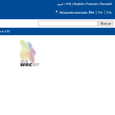
English
Français
Русский
عربي
|
中文
|
|
|
Búsqueda avanzada
e la UIT