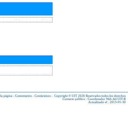
la página
-
Comentarios
-
Contáctenos
-
Copyright © UIT 2026
Reservados todos los derechos
Contacto público :
Coordenador Web del UIT-R
Actualizado el : 2013-01-30