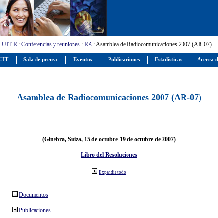
:
UIT-R
:
Conferencias y reuniones
:
RA
: Asamblea de Radiocomunicaciones 2007 (AR-07)
 UIT
Sala de prensa
Eventos
Publicaciones
Estadísticas
Acerca d
Asamblea de Radiocomunicaciones 2007 (AR-07)
(Ginebra, Suiza, 15 de octubre-19 de octubre de 2007)
Libro del Resoluciones
Expandir todo
Documentos
Publicaciones