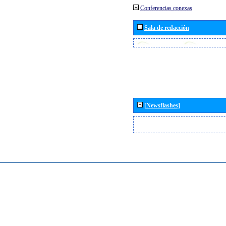
Conferencias conexas
Sala de redacción
[Newsflashes]