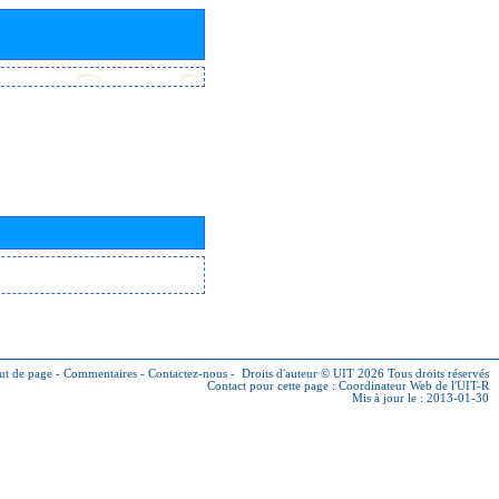
ut de page
-
Commentaires
-
Contactez-nous
-
Droits d'auteur © UIT 2026
Tous droits réservés
Contact pour cette page :
Coordinateur Web de l'UIT-R
Mis à jour le : 2013-01-30