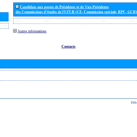
Candidats aux postes de Présidents et de Vice-Présidents
des Commissions d'études de l'UIT-R (CE, Commission spéciale, RPC, GCR)
Autres informations
Contacts
Déb