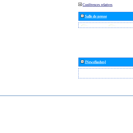
Conférences relatives
Salle de presse
[Newsflashes]