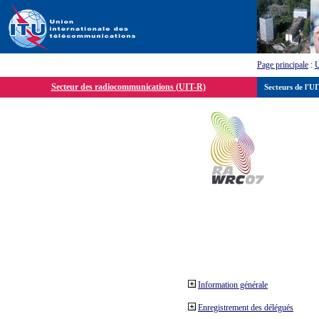
Page principale
:
Secteur des radiocommunications (UIT-R)
Secteurs de l'U
Information générale
Enregistrement des délégués