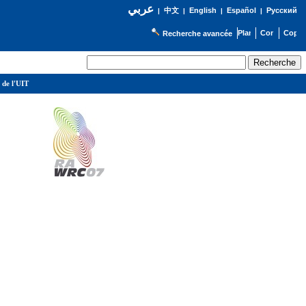
عربي
English
Español
Русский
|
中文
|
|
|
Recherche avancée
 de l'UIT