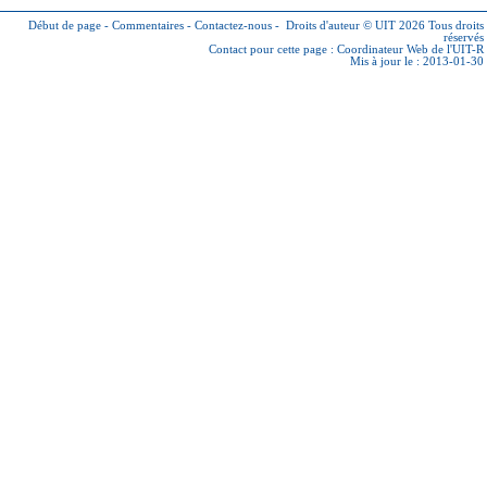
Début de page
-
Commentaires
-
Contactez-nous
-
Droits d'auteur © UIT 2026
Tous droits
réservés
Contact pour cette page :
Coordinateur Web de l'UIT-R
Mis à jour le : 2013-01-30