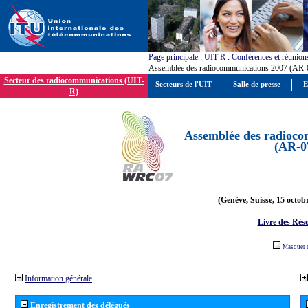
Page principale
:
UIT-R
:
Conférences et réunion
Assemblée des radiocommunications 2007 (AR-
Secteur des radiocommunications (UIT-
Secteurs de l'UIT
Salle de presse
E
R)
Assemblée des radioco
(AR-0
(Genève, Suisse, 15 octob
Livre des Réso
Masquer 
Information générale
Enregistrement des délégués