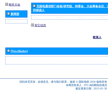
相关大会
无线电通信部门各组(研究组、特委会、大会筹备会议、
的候选人
新闻室
其它信息
联系人
[Newsflashes]
回到本页页首
-
反馈意见
-
请与我们联系
-
版权 © 国际电联 2026
版权所有
本网页联系人 :
ITU-R的网络协调员
最近更新日期 : 2013-01-30