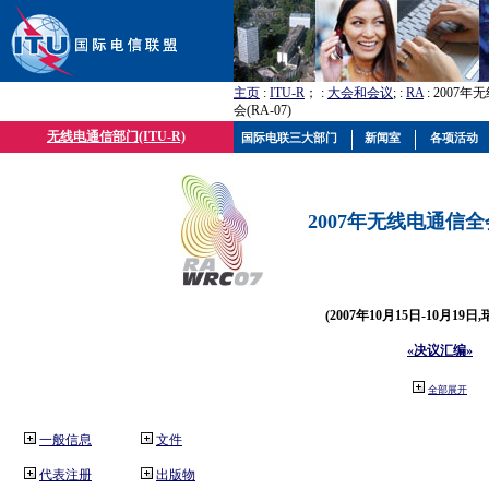
主页
:
ITU-R
； :
大会和会议
; :
RA
: 2007
会(RA-07)
无线电通信部门(ITU-R)
国际电联三大部门
新闻室
各项活动
2007年无线电通信全会(
(2007年10月15日-10月19日
«决议汇编»
全部展开
一般信息
文件
代表注册
出版物