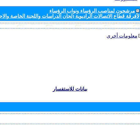
مرشحون لمناصب الرؤساء ونواب الرؤساء
لأفرقة قطاع الاتصالات الراديوية (لجان الدراسات واللجنة الخاصة والا
معلومات أخرى
بيانات للاستفسار