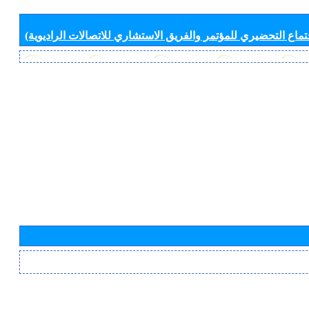
جتماع التحضيري للمؤتمر والفريق الاستشاري للاتصالات الراديوية)