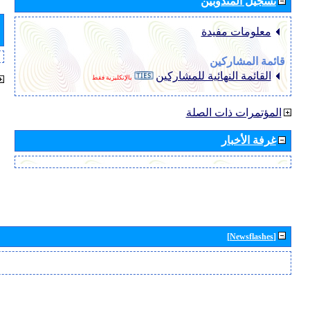
تسجيل المندوبين
معلومات مفيدة
قائمة المشاركين
القائمة النهائية للمشاركين
بالإنكليزية فقط
المؤتمرات ذات الصلة
غرفة الأخبار
[Newsflashes]