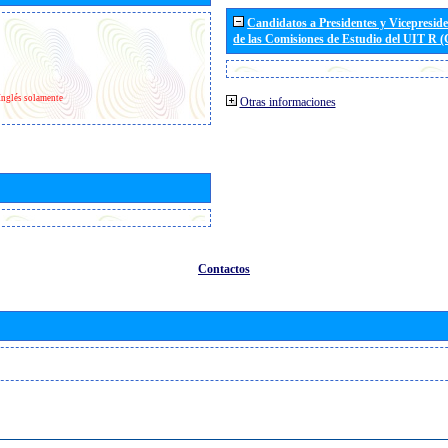
Candidatos a Presidentes y Vicepresid
de las Comisiones de Estudio del UIT R 
Inglés solamente
Otras informaciones
Contactos