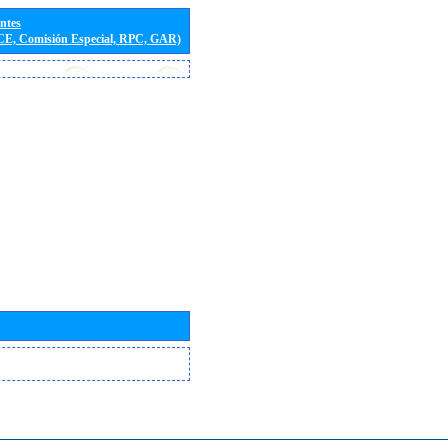
entes
(CE, Comisión Especial, RPC, GAR)