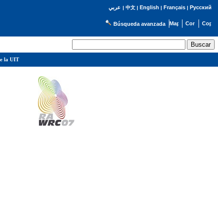
English
Français
Русский
عربي
|
中文
|
|
|
Búsqueda avanzada
e la UIT