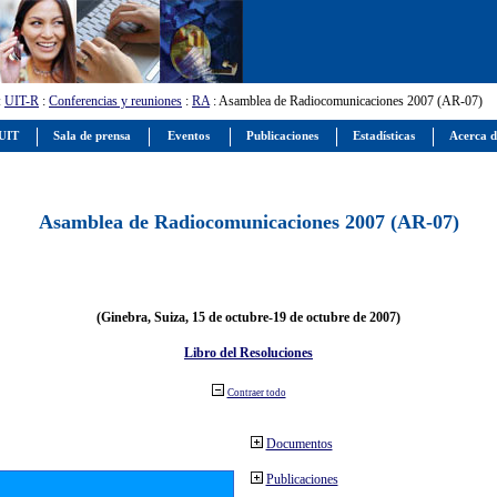
:
UIT-R
:
Conferencias y reuniones
:
RA
: Asamblea de Radiocomunicaciones 2007 (AR-07)
 UIT
Sala de prensa
Eventos
Publicaciones
Estadísticas
Acerca d
Asamblea de Radiocomunicaciones 2007 (AR-07)
(Ginebra, Suiza, 15 de octubre-19 de octubre de 2007)
Libro del Resoluciones
Contraer todo
Documentos
Publicaciones