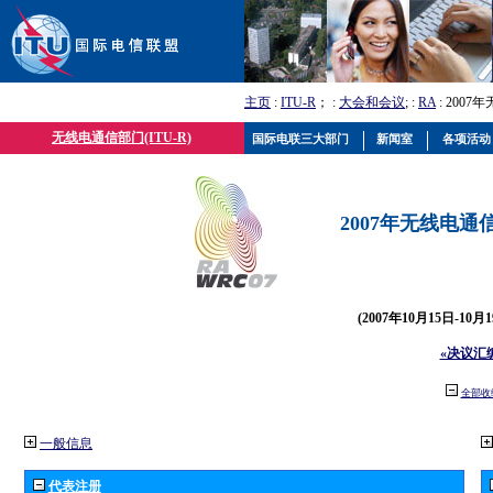
主页
:
ITU-R
； :
大会和会议
; :
RA
: 2007
无线电通信部门(ITU-R)
国际电联三大部门
新闻室
各项活动
2007年无线电通信
(2007年10月15日-10
«决议汇
全部收
一般信息
代表注册