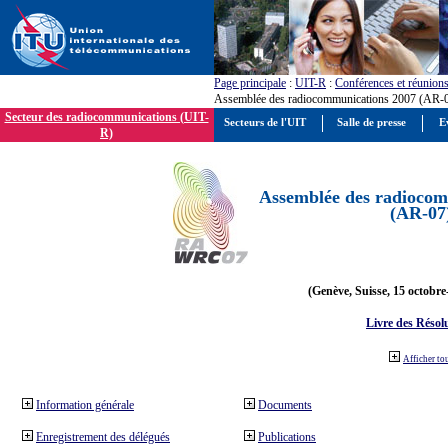
Page principale
:
UIT-R
:
Conférences et réunion
Assemblée des radiocommunications 2007 (AR-
Secteur des radiocommunications (UIT-
Secteurs de l'UIT
Salle de presse
E
R)
Assemblée des radiocom
(AR-07
(Genève, Suisse, 15 octobre
Livre des Résol
Afficher to
Information générale
Documents
Enregistrement des délégués
Publications