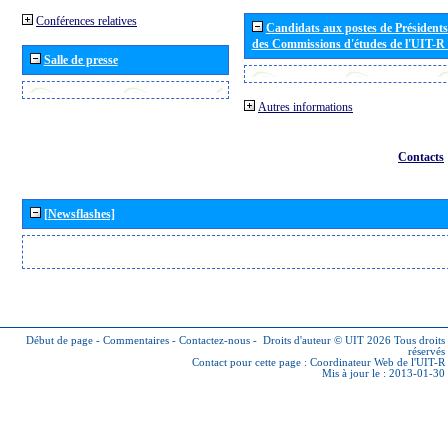
Conférences relatives
Candidats aux postes de Présidents 
des Commissions d'études de l'UIT-R
Salle de presse
Autres informations
Contacts
[Newsflashes]
Début de page
-
Commentaires
-
Contactez-nous
-
Droits d'auteur © UIT 2026
Tous droits
réservés
Contact pour cette page :
Coordinateur Web de l'UIT-R
Mis à jour le : 2013-01-30