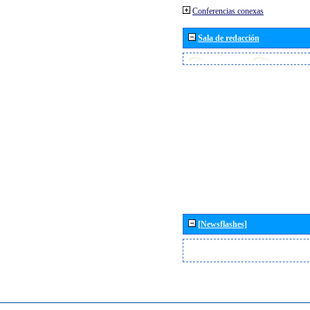
Conferencias conexas
Sala de redacción
[Newsflashes]