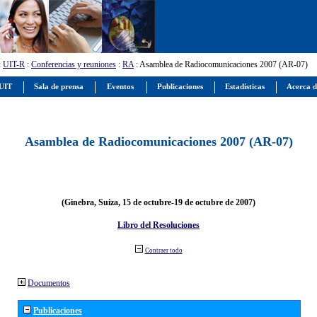
:
UIT-R
:
Conferencias y reuniones
:
RA
: Asamblea de Radiocomunicaciones 2007 (AR-07)
 UIT
Sala de prensa
Eventos
Publicaciones
Estadísticas
Acerca d
Asamblea de Radiocomunicaciones 2007 (AR-07)
(Ginebra, Suiza, 15 de octubre-19 de octubre de 2007)
Libro del Resoluciones
Contraer todo
Documentos
Publicaciones