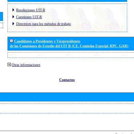
Resoluciones UIT-R
Cuestiones UIT-R
Directrices para los métodos de trabajo
Candidatos a Presidentes y Vicepresidentes
de las Comisiones de Estudio del UIT R (CE, Comisión Especial, RPC, GAR)
Otras informaciones
Contactos