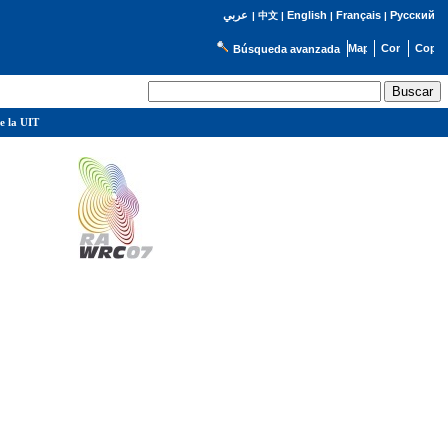
English
Français
Русский
عربي
|
中文
|
|
|
Búsqueda avanzada
e la UIT