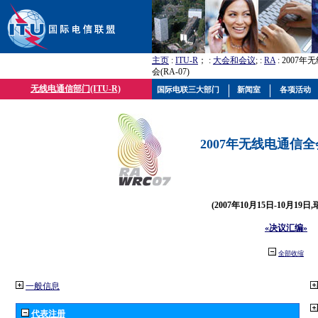
主页
:
ITU-R
； :
大会和会议
; :
RA
: 2007
会(RA-07)
无线电通信部门(ITU-R)
国际电联三大部门
新闻室
各项活动
2007年无线电通信全会(
(2007年10月15日-10月19日
«决议汇编»
全部收缩
一般信息
代表注册