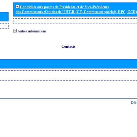
Candidats aux postes de Présidents et de Vice-Présidents
des Commissions d'études de l'UIT-R (CE, Commission spéciale, RPC, GCR)
Autres informations
Contacts
Déb