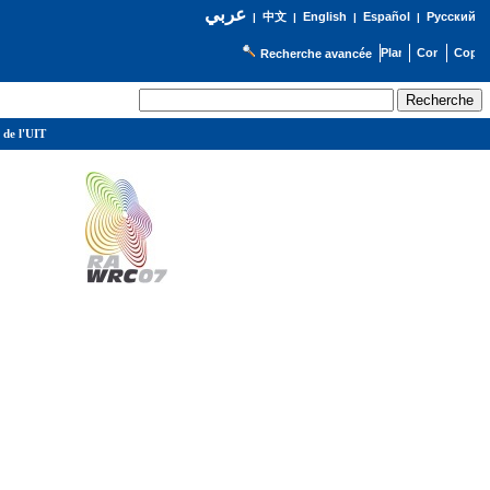
عربي
English
Español
Русский
|
中文
|
|
|
Recherche avancée
 de l'UIT