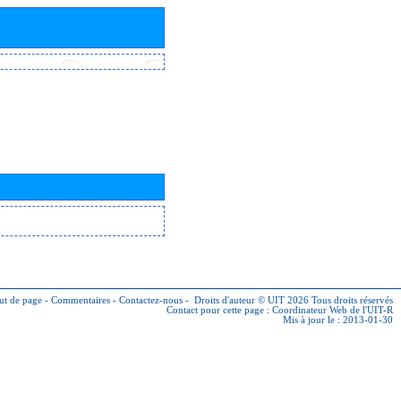
ut de page
-
Commentaires
-
Contactez-nous
-
Droits d'auteur © UIT 2026
Tous droits réservés
Contact pour cette page :
Coordinateur Web de l'UIT-R
Mis à jour le : 2013-01-30