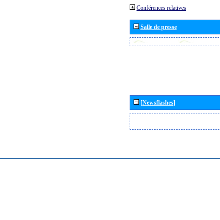
Conférences relatives
Salle de presse
[Newsflashes]