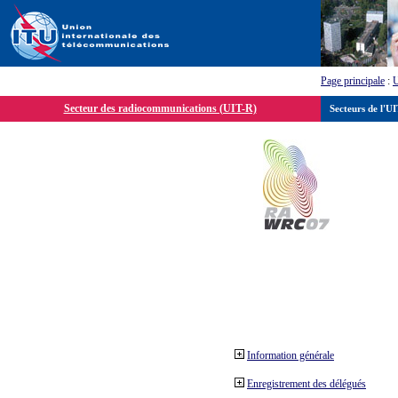
Page principale
:
Secteur des radiocommunications (UIT-R)
Secteurs de l'U
Information générale
Enregistrement des délégués