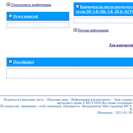
Относящиеся конференции
Кандидаты на посты председател
групп МСЭ-R (ИК, СК, ПСК, КГР)
Отдел новостей
Прочая информация
Для контакто
[Newsflashes]
Подняться в верхнюю часть
-
Обратная связь
-
Информация для контактов
-
Знак охраны
авторского права © МСЭ 2026
Все права сохранены
По вопросам, связанным с этой страницей, обращаться :
Координатор Web-страницы МСЭ-
R
Обновлено : 2013-01-30