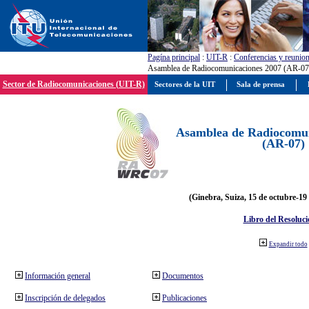
Pagína principal
:
UIT-R
:
Conferencias y reunio
Asamblea de Radiocomunicaciones 2007 (AR-07
Sector de Radiocomunicaciones (UIT-R)
Sectores de la UIT
Sala de prensa
Asamblea de Radiocomun
(AR-07)
(Ginebra, Suiza, 15 de octubre-19
Libro del Resoluci
Expandir todo
Información general
Documentos
Inscripción de delegados
Publicaciones