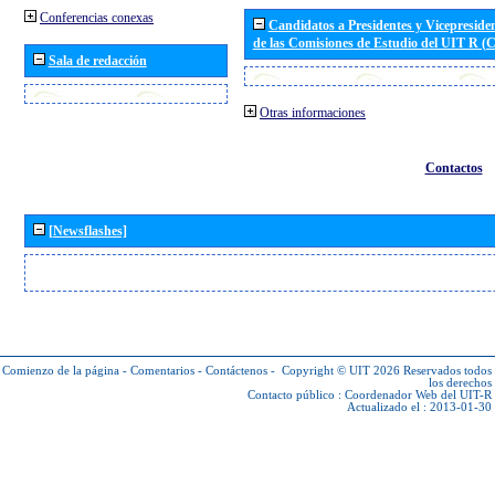
Conferencias conexas
Candidatos a Presidentes y Vicepreside
de las Comisiones de Estudio del UIT R 
Sala de redacción
Otras informaciones
Contactos
[Newsflashes]
Comienzo de la página
-
Comentarios
-
Contáctenos
-
Copyright © UIT 2026
Reservados todos
los derechos
Contacto público :
Coordenador Web del UIT-R
Actualizado el : 2013-01-30