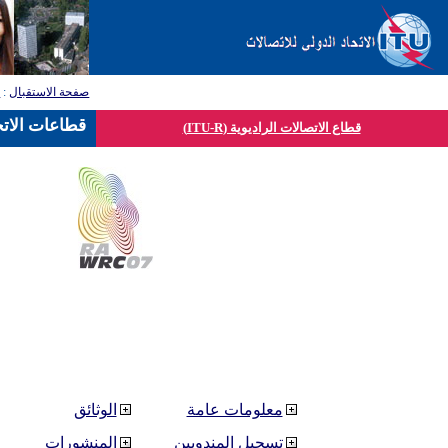
صفحة الاستقبال
:
ق
قطاعات الاتح
قطاع الاتصالات الراديوية (ITU-R)
معلومات عامة
الوثائق
تسجيل المندوبين
المنشورات