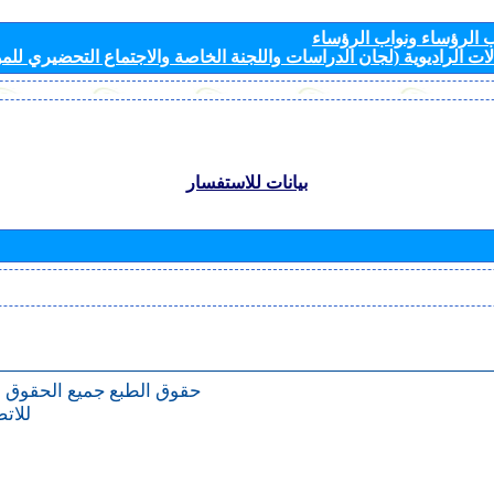
الرؤساء ونواب الرؤساء
ات الراديوية (لجان الدراسات واللجنة الخاصة والاجتماع التحضيري للمؤ
بيانات للاستفسار
حقوق الطبع
جميع الحقوق 
للات