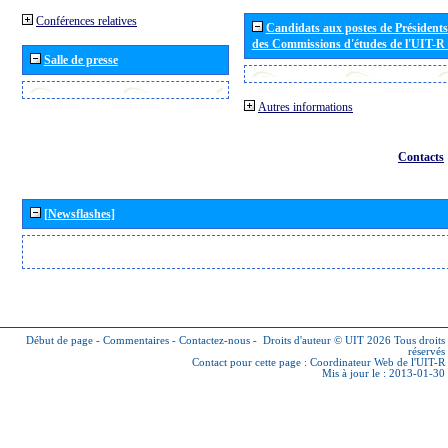
Conférences relatives
Candidats aux postes de Présidents 
des Commissions d'études de l'UIT-R
Salle de presse
Autres informations
Contacts
[Newsflashes]
Début de page
-
Commentaires
-
Contactez-nous
-
Droits d'auteur © UIT 2026
Tous droits
réservés
Contact pour cette page :
Coordinateur Web de l'UIT-R
Mis à jour le : 2013-01-30