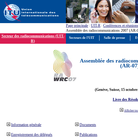
Page principale
:
UIT-R
:
Conférences et réunion
Assemblée des radiocommunications 2007 (AR-
Secteur des radiocommunications (UIT-
Secteurs de l'UIT
Salle de presse
E
R)
Assemblée des radiocom
(AR-07
(Genève, Suisse, 15 octobre
Livre des Résol
Afficher to
Information générale
Documents
Enregistrement des délégués
Publications