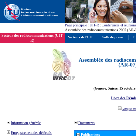
Page principale
:
UIT-R
:
Conférences et réunion
Assemblée des radiocommunications 2007 (AR-
Secteur des radiocommunications (UIT-
Secteurs de l'UIT
Salle de presse
E
R)
Assemblée des radiocom
(AR-07
(Genève, Suisse, 15 octobre
Livre des Résol
Masquer to
Information générale
Documents
Enregistrement des délégués
Publications