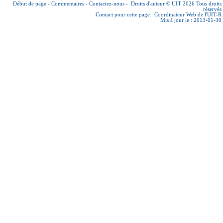
Début de page
-
Commentaires
-
Contactez-nous
-
Droits d'auteur © UIT 2026
Tous droits
réservés
Contact pour cette page :
Coordinateur Web de l'UIT-R
Mis à jour le : 2013-01-30