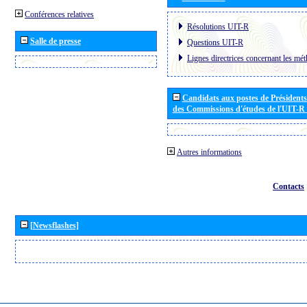
Conférences relatives
Résolutions UIT-R
Salle de presse
Questions UIT-R
Lignes directrices concernant les mét
Candidats aux postes de Présidents 
des Commissions d'études de l'UIT-R
Autres informations
Contacts
[Newsflashes]