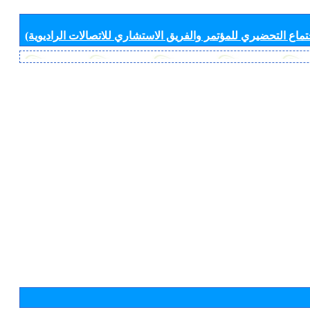
جتماع التحضيري للمؤتمر والفريق الاستشاري للاتصالات الراديوية)