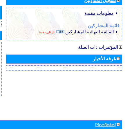
تسجيل المندوبين
معلومات مفيدة
قائمة المشاركين
القائمة النهائية للمشاركين
بالإنكليزية فقط
المؤتمرات ذات الصلة
غرفة الأخبار
[Newsflashes]