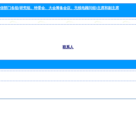
信部门各组(研究组、特委会、大会筹备会议、无线电顾问组)主席和副主席
联系人