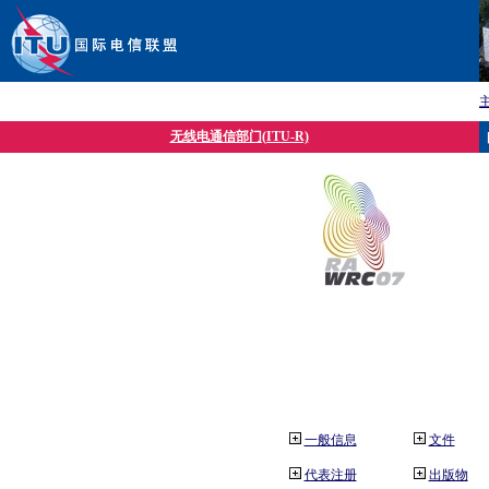
无线电通信部门(ITU-R)
一般信息
文件
代表注册
出版物