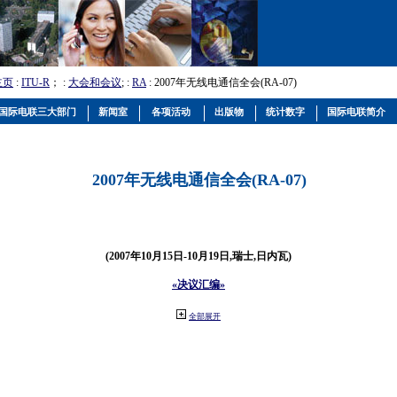
主页
:
ITU-R
； :
大会和会议
; :
RA
: 2007年无线电通信全会(RA-07)
国际电联三大部门
新闻室
各项活动
出版物
统计数字
国际电联简介
2007年无线电通信全会(RA-07)
(2007年10月15日-10月19日,瑞士,日内瓦)
«决议汇编»
全部展开