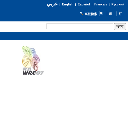
عربي
English
Español
Français
Русский
|
|
|
|
高级搜索