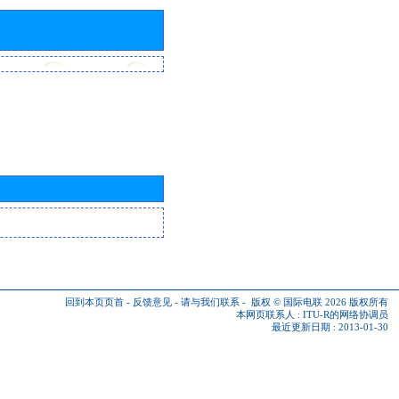
回到本页页首
-
反馈意见
-
请与我们联系
-
版权 © 国际电联 2026
版权所有
本网页联系人 :
ITU-R的网络协调员
最近更新日期 : 2013-01-30