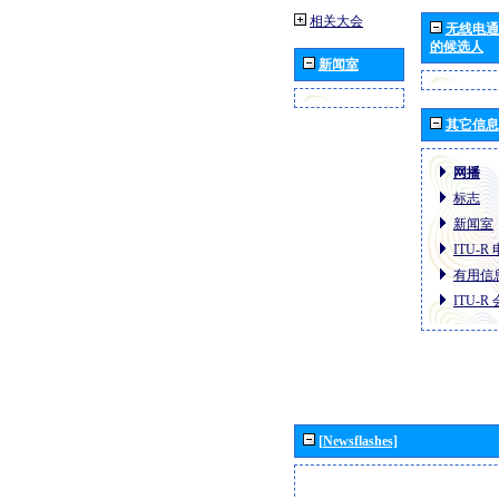
相关大会
无线电通
的候选人
新闻室
其它信息
网播
标志
新闻室
ITU-
有用信
ITU-
[Newsflashes]