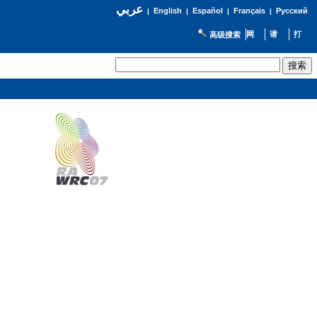
عربي
English
Español
Français
Русский
|
|
|
|
高级搜索