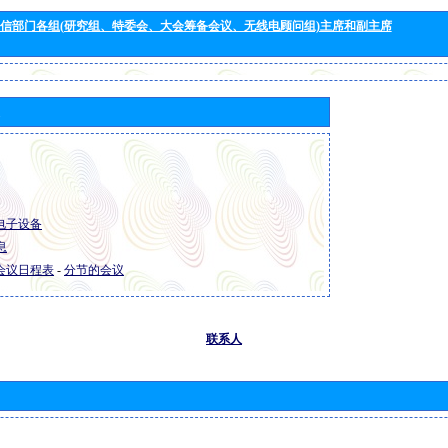
信部门各组(研究组、特委会、大会筹备会议、无线电顾问组)主席和副主席
R 电子设备
息
R 会议日程表
-
分节的会议
联系人