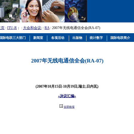
主页
:
ITU-R
； :
大会和会议
; :
RA
: 2007年无线电通信全会(RA-07)
国际电联三大部门
新闻室
各项活动
出版物
统计数字
国际电联简介
2007年无线电通信全会(RA-07)
(2007年10月15日-10月19日,瑞士,日内瓦)
«决议汇编»
全部收缩