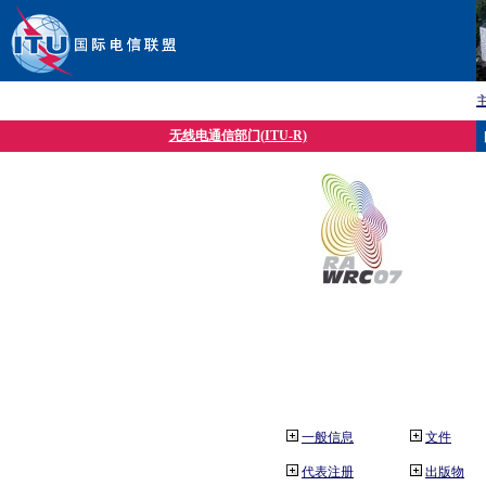
无线电通信部门(ITU-R)
一般信息
文件
代表注册
出版物