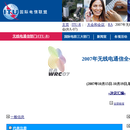
主页
:
ITU-R
； :
大会和会议
; :
RA
: 2007
会(RA-07)
无线电通信部门(ITU-R)
国际电联三大部门
新闻室
各项活动
2007年无线电通信全会(
(2007年10月15日-10月19日
«决议汇编»
全部收缩
一般信息
代表注册