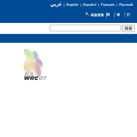
عربي
English
Español
Français
Русский
|
|
|
|
高级搜索