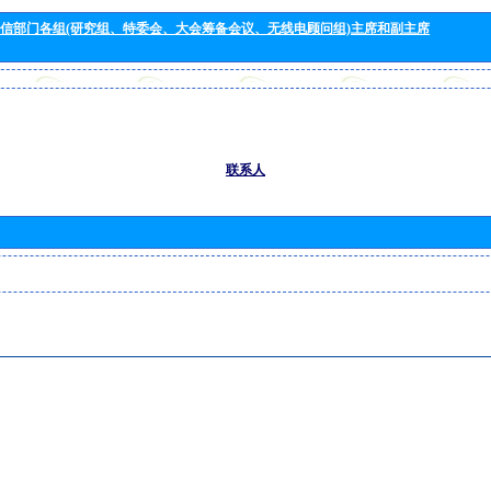
信部门各组(研究组、特委会、大会筹备会议、无线电顾问组)主席和副主席
联系人