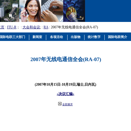
主页
:
ITU-R
； :
大会和会议
; :
RA
: 2007年无线电通信全会(RA-07)
国际电联三大部门
新闻室
各项活动
出版物
统计数字
国际电联简介
2007年无线电通信全会(RA-07)
(2007年10月15日-10月19日,瑞士,日内瓦)
«决议汇编»
全部展开