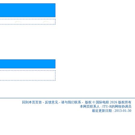
回到本页页首
-
反馈意见
-
请与我们联系
-
版权 © 国际电联 2026
版权所有
本网页联系人 :
ITU-R的网络协调员
最近更新日期 : 2013-01-30