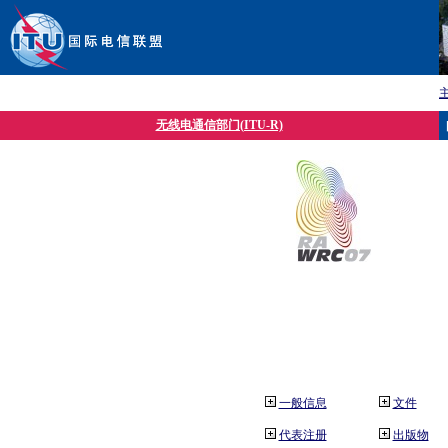
无线电通信部门(ITU-R)
一般信息
文件
代表注册
出版物