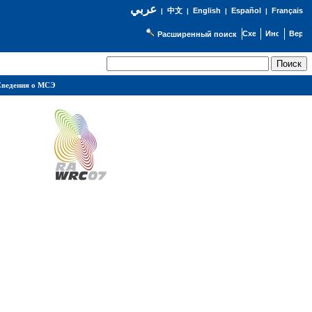
عربي
English
Español
Français
|
中文
|
|
|
Расширенный поиск
ведения о МСЭ