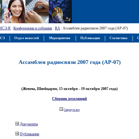
МСЭ-R
:
Конференции и собрания
:
RA
: Ассамблея радиосвязи 2007 года (АР-07)
МСЭ
Отдел новостей
Мероприятия
Публикации
Статистика
С
Ассамблея радиосвязи 2007 года (АР-07)
(Женева, Швейцария, 15 октября - 19 октября 2007 года)
Сборник резолюций
Свернуть все
Документы
Публикации