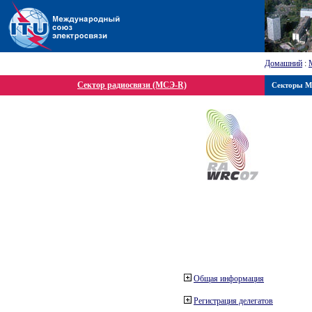
Домашний
:
Сектор радиосвязи (МСЭ-R)
Секторы 
Общая информация
Регистрация делегатов