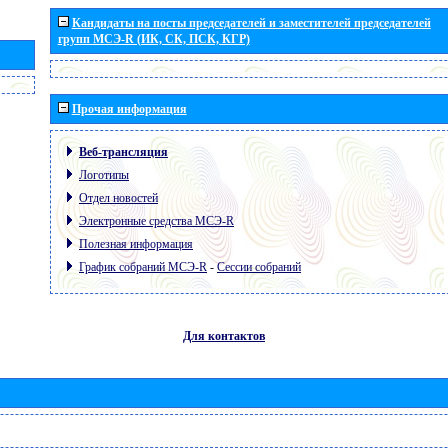
Кандидаты на посты председателей и заместителей председателей
групп МСЭ-R (ИК, СК, ПСК, КГР)
Прочая информация
Веб-трансляция
Логотипы
Отдел новостей
Электронные средства МСЭ-R
Полезная информация
График собраний МСЭ-R
-
Сессии собраний
Для контактов