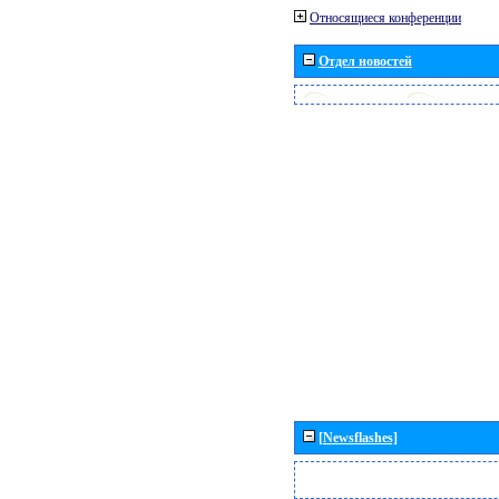
Относящиеся конференции
Отдел новостей
[Newsflashes]