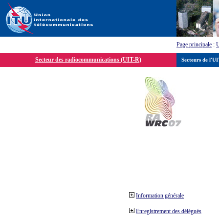
Page principale
:
Secteur des radiocommunications (UIT-R)
Secteurs de l'U
Information générale
Enregistrement des délégués