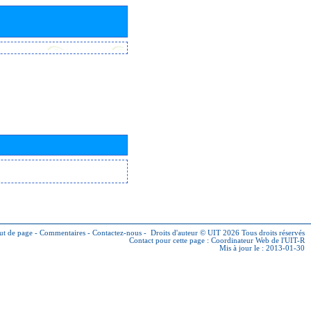
ut de page
-
Commentaires
-
Contactez-nous
-
Droits d'auteur © UIT 2026
Tous droits réservés
Contact pour cette page :
Coordinateur Web de l'UIT-R
Mis à jour le : 2013-01-30