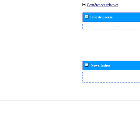
Conférences relatives
Salle de presse
[Newsflashes]