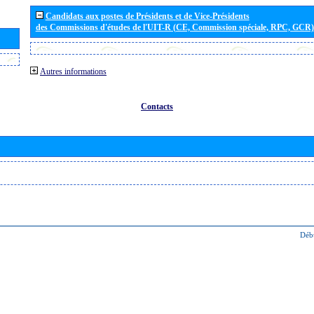
Candidats aux postes de Présidents et de Vice-Présidents
des Commissions d'études de l'UIT-R (CE, Commission spéciale, RPC, GCR)
Autres informations
Contacts
Déb