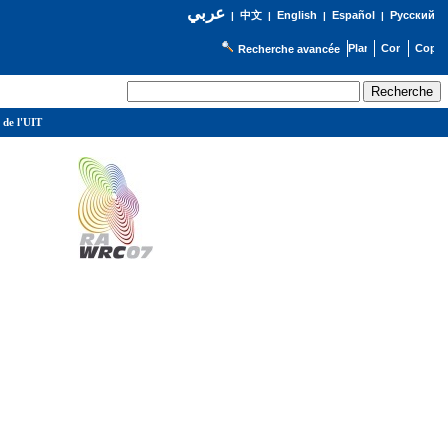
عربي
English
Español
Русский
|
中文
|
|
|
Recherche avancée
 de l'UIT