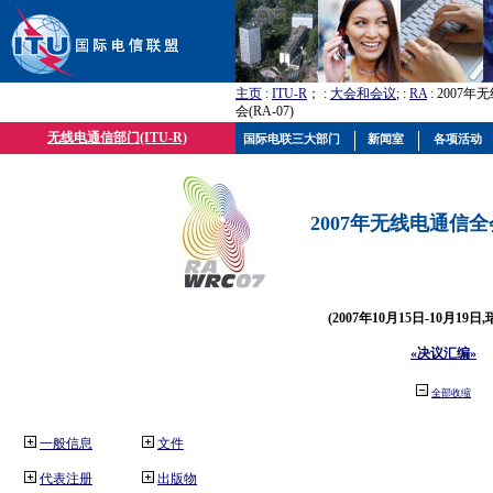
主页
:
ITU-R
； :
大会和会议
; :
RA
: 2007
会(RA-07)
无线电通信部门(ITU-R)
国际电联三大部门
新闻室
各项活动
2007年无线电通信全会(
(2007年10月15日-10月19日
«决议汇编»
全部收缩
一般信息
文件
代表注册
出版物