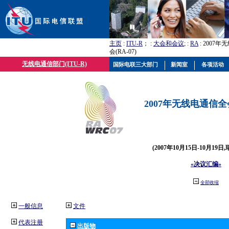
主页
:
ITU-R
； :
大会和会议
; :
RA
: 2007
会(RA-07)
无线电通信部门(ITU-R)
国际电联三大部门
新闻室
各项活动
2007年无线电通信全会(
(2007年10月15日-10月19日
«决议汇编»
全部收缩
一般信息
文件
代表注册
出版物